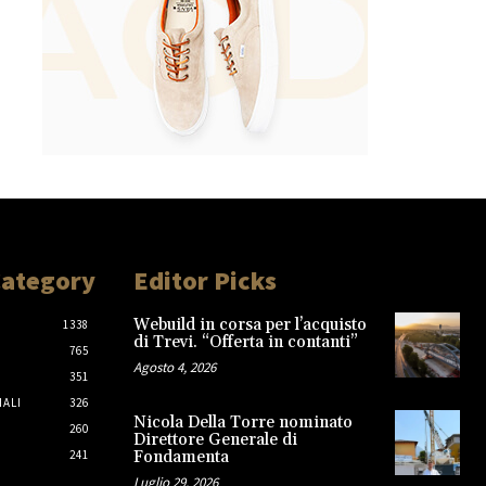
Category
Editor Picks
Webuild in corsa per l’acquisto
1338
di Trevi. “Offerta in contanti”
765
Agosto 4, 2026
351
IALI
326
Nicola Della Torre nominato
260
Direttore Generale di
241
Fondamenta
Luglio 29, 2026