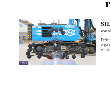
r
SI
Redazi
Fedele
organi
emissi
NEWS