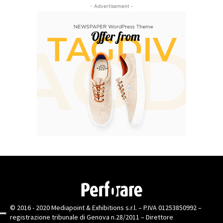
- Advertisement -
© 2016 - 2020 Mediapoint & Exhibitions s.r.l. – P.IVA 01253850992 –
registrazione tribunale di Genova n.28/2011 – Direttore