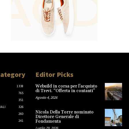
Category
Editor Picks
Webuild in corsa per l’acquisto
1338
di Trevi. “Offerta in contanti”
765
Agosto 4, 2026
351
IALI
326
Nicola Della Torre nominato
260
Direttore Generale di
241
Fondamenta
Luglio 29, 2026