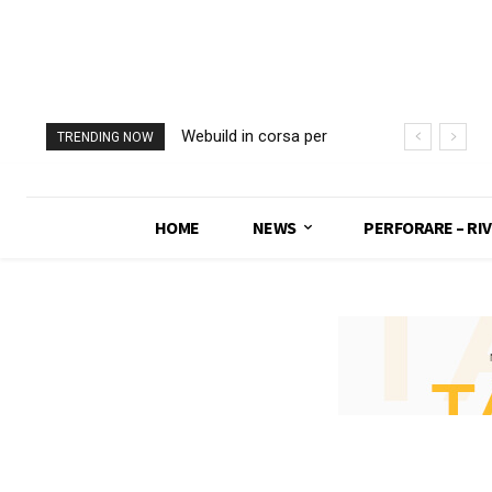
Webuild in corsa per
TRENDING NOW
l’acquisto di Trevi.
“Offerta in contanti”
HOME
NEWS
PERFORARE – RIV