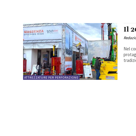
Il 
Redazi
Nel co
protag
tradiz
ATTREZZATURE PER PERFORAZIONE