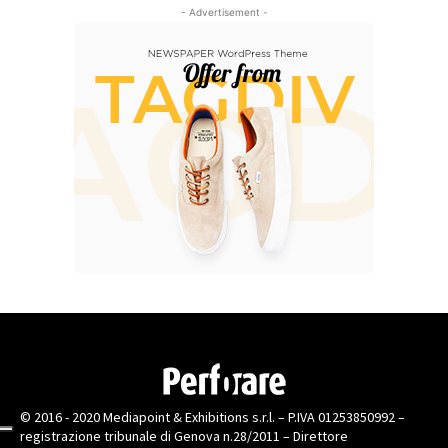
- Advertisement -
© 2016 - 2020 Mediapoint & Exhibitions s.r.l. – P.IVA 01253850992 –
registrazione tribunale di Genova n.28/2011 – Direttore