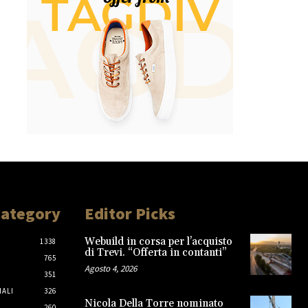
Category
Editor Picks
Webuild in corsa per l’acquisto
1338
di Trevi. “Offerta in contanti”
765
Agosto 4, 2026
351
IALI
326
Nicola Della Torre nominato
260