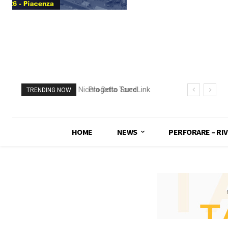
Progetto SuedLink
TRENDING NOW
(Germania)
completato scavo
con TBM del
HOME
NEWS
PERFORARE – RIV
sottoattraversamento
Elba