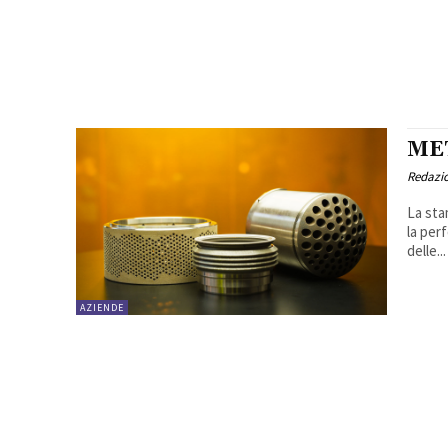
ME
Redazi
La sta
la per
delle...
AZIENDE