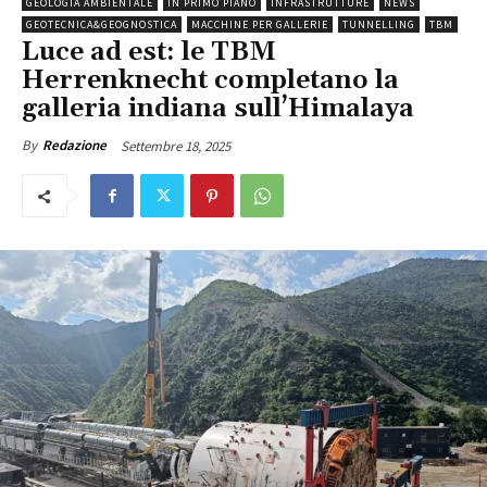
GEOLOGIA AMBIENTALE
IN PRIMO PIANO
INFRASTRUTTURE
NEWS
GEOTECNICA&GEOGNOSTICA
MACCHINE PER GALLERIE
TUNNELLING
TBM
Luce ad est: le TBM
Herrenknecht completano la
galleria indiana sull’Himalaya
Settembre 18, 2025
By
Redazione