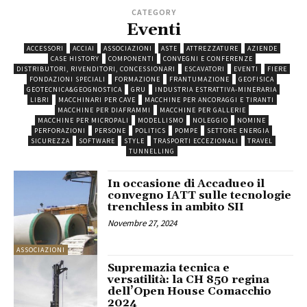
CATEGORY
Eventi
ACCESSORI
ACCIAI
ASSOCIAZIONI
ASTE
ATTREZZATURE
AZIENDE
CASE HISTORY
COMPONENTI
CONVEGNI E CONFERENZE
DISTRIBUTORI, RIVENDITORI, CONCESSIONARI
ESCAVATORI
EVENTI
FIERE
FONDAZIONI SPECIALI
FORMAZIONE
FRANTUMAZIONE
GEOFISICA
GEOTECNICA&GEOGNOSTICA
GRU
INDUSTRIA ESTRATTIVA-MINERARIA
LIBRI
MACCHINARI PER CAVE
MACCHINE PER ANCORAGGI E TIRANTI
MACCHINE PER DIAFRAMMI
MACCHINE PER GALLERIE
MACCHINE PER MICROPALI
MODELLISMO
NOLEGGIO
NOMINE
PERFORAZIONI
PERSONE
POLITICS
POMPE
SETTORE ENERGIA
SICUREZZA
SOFTWARE
STYLE
TRASPORTI ECCEZIONALI
TRAVEL
TUNNELLING
In occasione di Accadueo il
convegno IATT sulle tecnologie
trenchless in ambito SII
Novembre 27, 2024
ASSOCIAZIONI
Supremazia tecnica e
versatilità: la CH 850 regina
dell’Open House Comacchio
2024