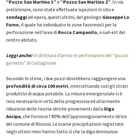
“Pozzo San Martino 1”
e
“Pozzo San Martino 2”
. In via
preliminare, sono state effettuate ispezioni in situ e
sondaggi
ad opera, questi ultimi, del geologo
Giuseppe Lo
Furno
, il quale ha individuato le zone favorevoli per la
perforazione nell’area di
Rocca Campanito
, a sud-est del
centro abitato.
Leggi anche:
In dirittura d’arrivo le perforazioni del “pozzo
gemello” di Caltagirone
Secondo le stime, i due pozzi dovrebbero raggiungere una
profondità di circa 100 metri
, intercettando così gli strati
produttivi di acqua potabile. La misura emergenziale si è
resa necessaria in virtù della progressiva ed allarmante
riduzione delle risorse idriche provenienti dalla
Diga
Ancipa
, che fornisce l’80% dell’approvvigionamento idrico
del comune di Nicosia. Le scarse precipitazioni registrate
negli ultimi mesi hanno fatto sì che la diga diminuisse