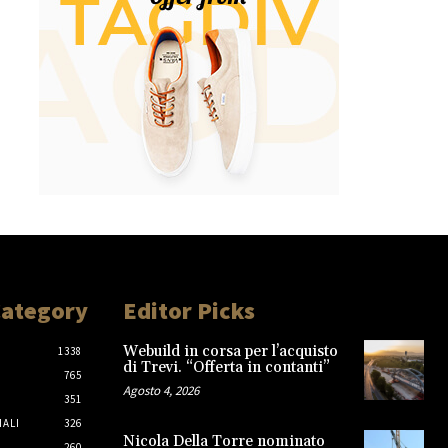
Category
Editor Picks
Webuild in corsa per l’acquisto
1338
di Trevi. “Offerta in contanti”
765
Agosto 4, 2026
351
IALI
326
Nicola Della Torre nominato
260