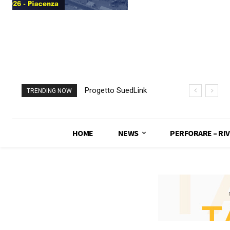
Progetto SuedLink
TRENDING NOW
(Germania)
completato scavo
con TBM del
HOME
NEWS
PERFORARE – RIV
sottoattraversamento
Elba