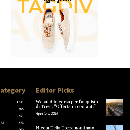
Category
Editor Picks
Webuild in corsa per l’acquisto
1338
di Trevi. “Offerta in contanti”
765
Agosto 4, 2026
351
IALI
326
Nicola Della Torre nominato
260