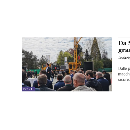
Da 
gra
Redazi
Dalle 
macchi
sicure
EVENTI