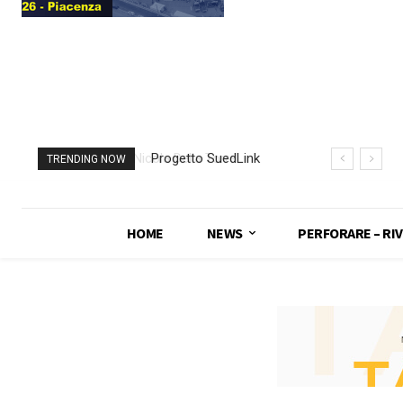
Progetto SuedLink
TRENDING NOW
(Germania)
completato scavo
con TBM del
HOME
NEWS
PERFORARE – RIV
sottoattraversamento
Elba