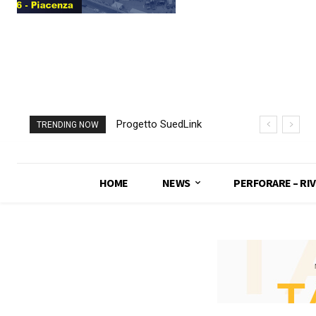
Progetto SuedLink
TRENDING NOW
(Germania)
completato scavo
con TBM del
HOME
NEWS
PERFORARE – RIV
sottoattraversamento
Elba