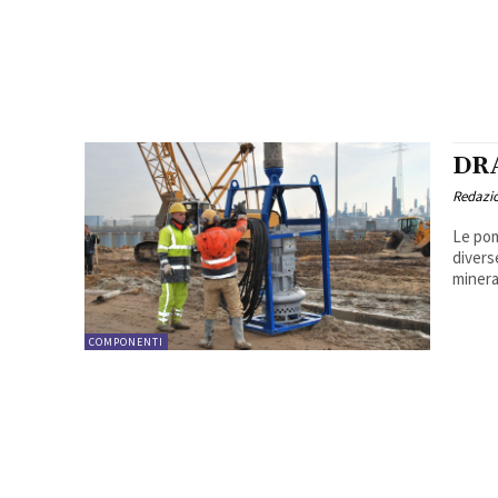
DR
Redazi
Le pom
diverse
minera
COMPONENTI