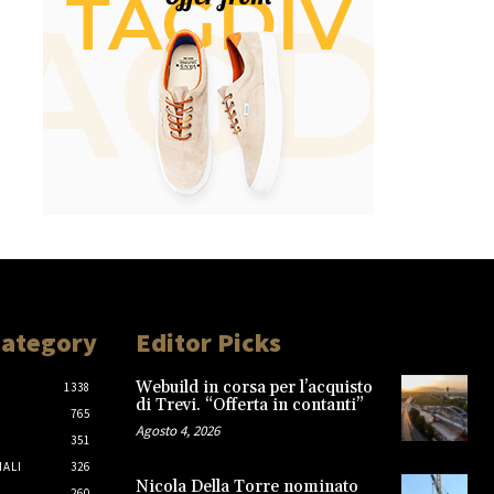
Category
Editor Picks
Webuild in corsa per l’acquisto
1338
di Trevi. “Offerta in contanti”
765
Agosto 4, 2026
351
IALI
326
Nicola Della Torre nominato
260