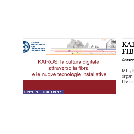
KA
FI
Redazi
IATT, 
organi
fibra o
CONVEGNI E CONFERENZE