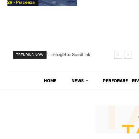
Progetto SuedLink
TRENDING NOW
(Germania)
completato scavo
con TBM del
HOME
NEWS
PERFORARE – RIV
sottoattraversamento
Elba