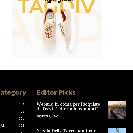
Category
Editor Picks
Webuild in corsa per l’acquisto
1338
di Trevi. “Offerta in contanti”
765
Agosto 4, 2026
351
IALI
326
Nicola Della Torre nominato
260