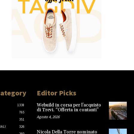
Category
Editor Picks
Webuild in corsa per l’acquisto
1338
di Trevi. “Offerta in contanti”
765
Agosto 4, 2026
351
IALI
326
Nicola Della Torre nominato
260