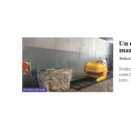
Un 
ma
Redazi
Il sol
come D
(con...
ATTREZZATURE