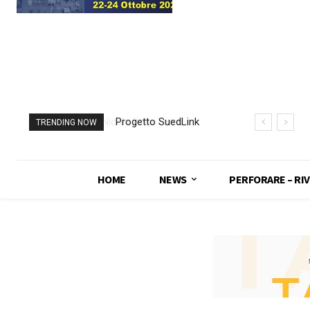
Progetto SuedLink
TRENDING NOW
(Germania)
completato scavo
con TBM del
HOME
NEWS
PERFORARE – RIV
sottoattraversamento
Elba