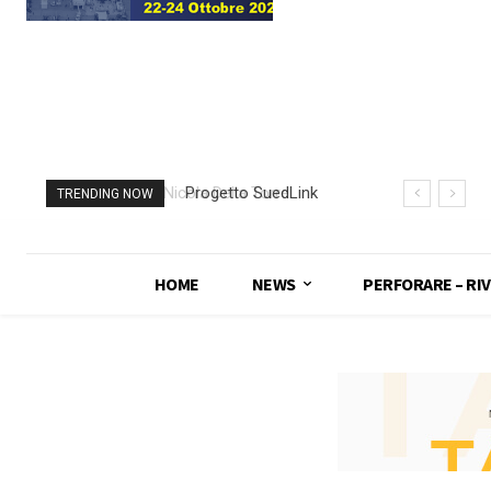
Progetto SuedLink
TRENDING NOW
(Germania)
completato scavo
con TBM del
HOME
NEWS
PERFORARE – RIV
sottoattraversamento
Elba