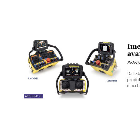
Ime
ava
Redazi
Dalle 
prodot
macchi
ACCESSORI