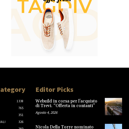
Category
Editor Picks
Webuild in corsa per l’acquisto
1338
di Trevi. “Offerta in contanti”
765
Agosto 4, 2026
351
IALI
326
Nicola Della Torre nominato
260