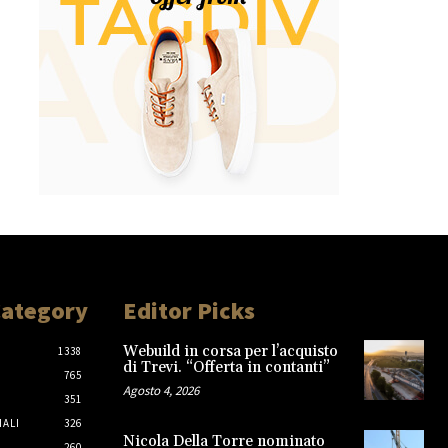
Category
Editor Picks
Webuild in corsa per l’acquisto
1338
di Trevi. “Offerta in contanti”
765
Agosto 4, 2026
351
IALI
326
Nicola Della Torre nominato
260