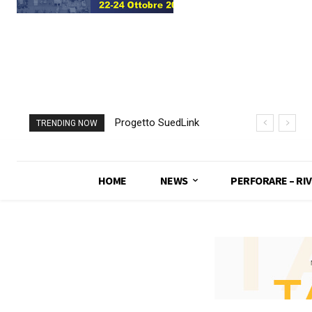
Progetto SuedLink
Galleria di Base del
TRENDING NOW
(Germania)
Brennero, Italia e
completato scavo
Austria si
con TBM del
“congiungono”
HOME
NEWS
PERFORARE – RIV
sottoattraversamento
Elba