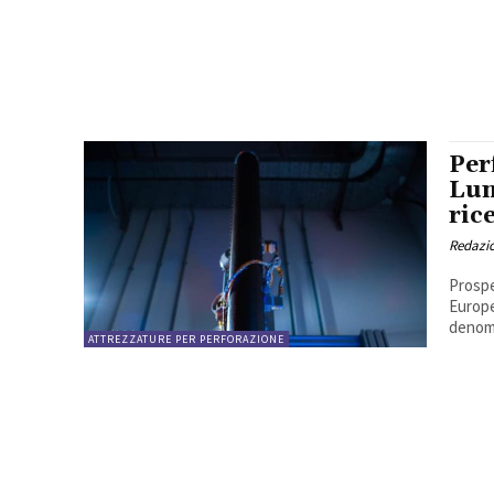
Per
Lun
ric
Redazi
Prospe
Europe
denomi
ATTREZZATURE PER PERFORAZIONE