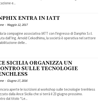
cazione e...
NPHIX ENTRA IN IATT
one
-
Maggio 12, 2017
lia la compagine associativa IATT con l'ingresso di Danphix S.r.l.
uta dall’Ing. Arnold Cekodhima, la società è operativa nel settore
iabilitazione delle...
CE SICILIA ORGANIZZA UN
CONTRO SULLE TECNOLOGIE
ENCHLESS
one
-
Giugno 17, 2016
ncora aperte le iscrizioni al workshop sulle tecnologie trenhless
zzato dalla Ance Sicilia che si terrà il 23 giugno prossimo.
tro dal titolo “Le...