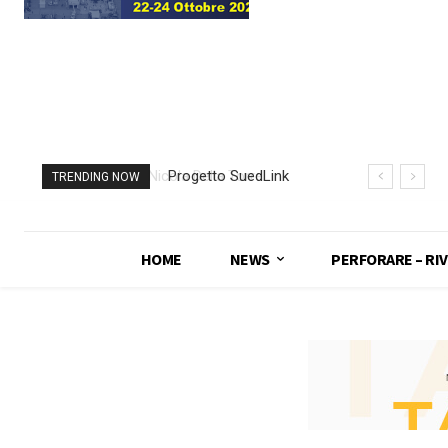
Progetto SuedLink
TRENDING NOW
(Germania)
completato scavo
con TBM del
HOME
NEWS
PERFORARE – RIV
sottoattraversamento
Elba