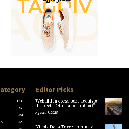
Category
Editor Picks
Webuild in corsa per l’acquisto
1338
di Trevi. “Offerta in contanti”
765
Agosto 4, 2026
351
IALI
326
Nicola Della Torre nominato
260