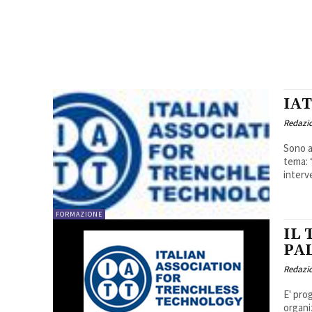
IA
Redazi
Sono a
tema: 
interve
FORMAZIONE
IL
PA
Redazi
E' pro
organi