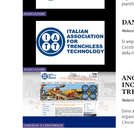
pianifi
ASSOCIAZIONI
DA
Redazi
Si amp
Costit
della r
ASSOCIAZIONI
AN
IN
TR
Redazi
Sono a
organi
L'incon
CONVEGNI E CONFERENZE