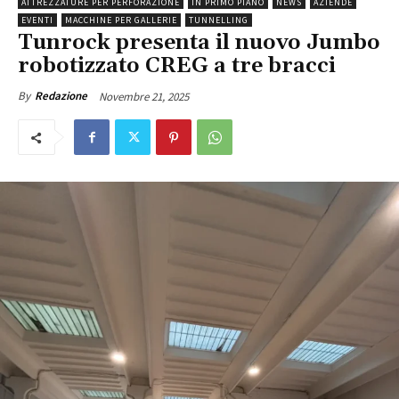
ATTREZZATURE PER PERFORAZIONE
IN PRIMO PIANO
NEWS
AZIENDE
EVENTI
MACCHINE PER GALLERIE
TUNNELLING
Tunrock presenta il nuovo Jumbo
robotizzato CREG a tre bracci
Novembre 21, 2025
By
Redazione