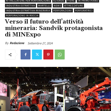
ATTREZZATURE PER PERFORAZIONE
AZIENDE
FIERE
IN PRIMO PIANO
INDUSTRIA ESTRATTIVA
MARTELLI
NEWS
ATTREZZATURE
INDUSTRIA ESTRATTIVA-MINERARIA
PERFORAZIONI
PERFORATRICI
PERFORAZIONE IN ROCCIA
Verso il futuro dell’attività
mineraria: Sandvik protagonista
di MINExpo
Settembre 27, 2024
By
Redazione