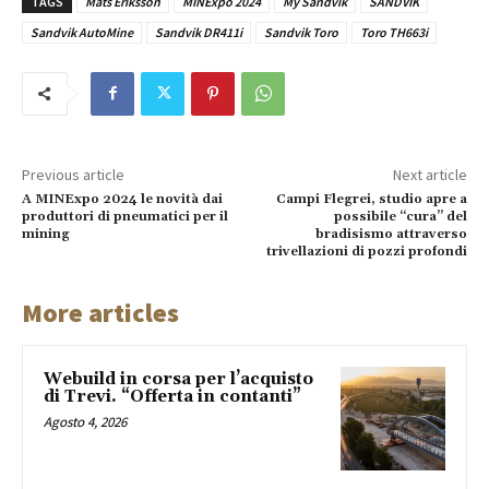
TAGS
Mats Eriksson
MINExpo 2024
My Sandvik
SANDVIK
Sandvik AutoMine
Sandvik DR411i
Sandvik Toro
Toro TH663i
Previous article
Next article
A MINExpo 2024 le novità dai
Campi Flegrei, studio apre a
produttori di pneumatici per il
possibile “cura” del
mining
bradisismo attraverso
trivellazioni di pozzi profondi
More articles
Webuild in corsa per l’acquisto
di Trevi. “Offerta in contanti”
Agosto 4, 2026