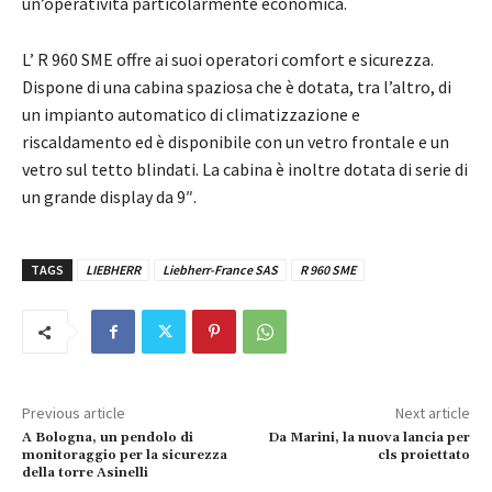
un’operatività particolarmente economica.
L’ R 960 SME offre ai suoi operatori comfort e sicurezza.
Dispone di una cabina spaziosa che è dotata, tra l’altro, di
un impianto automatico di climatizzazione e
riscaldamento ed è disponibile con un vetro frontale e un
vetro sul tetto blindati. La cabina è inoltre dotata di serie di
un grande display da 9″.
TAGS
LIEBHERR
Liebherr-France SAS
R 960 SME
Previous article
Next article
A Bologna, un pendolo di
Da Marini, la nuova lancia per
monitoraggio per la sicurezza
cls proiettato
della torre Asinelli