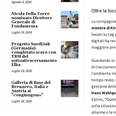
Agosto 4, 2026
Oltre la loc
Nicola Della Torre
nominato Direttore
La compagnia
Generale di
Fondamenta
miniere di Ki
Luglio 29, 2026
basati su tag 
digitali ha re
Progetto SuedLink
maggiore prec
(Germania)
completato scavo con
TBM del
Guardando in 
sottoattraversamento
Elba
di tracciamen
Luglio 29, 2026
l’ambiente mi
tempo reale, 
Galleria di Base del
gestione delle
Brennero, Italia e
Austria si
Hans Wahlqu
“congiungono”
Epiroc, “Ques
Luglio 28, 2026
sulla situazi
allarme e la m