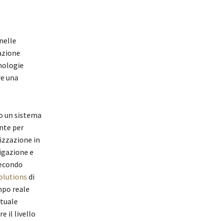
nelle
azione
cnologie
re una
o un sistema
nte per
izzazione in
igazione e
Secondo
Solutions
di
mpo reale
ntuale
 il livello