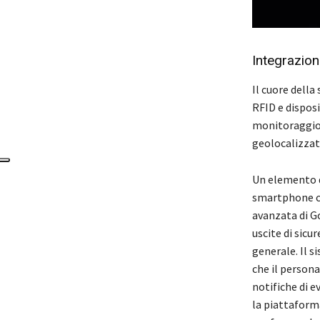
Integrazion
Il cuore della
RFID e disposi
monitoraggio p
geolocalizzat
Un elemento di
smartphone ch
avanzata di G
uscite di sicu
generale. Il 
che il persona
notifiche di e
la piattaform