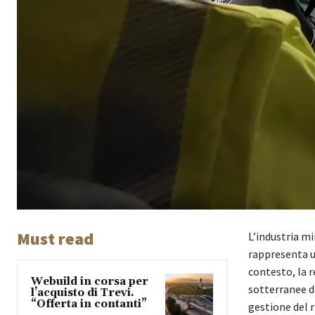
Must read
L’industria mi
rappresenta u
contesto, la 
Webuild in corsa per
sotterranee de
l’acquisto di Trevi.
“Offerta in contanti”
gestione del r