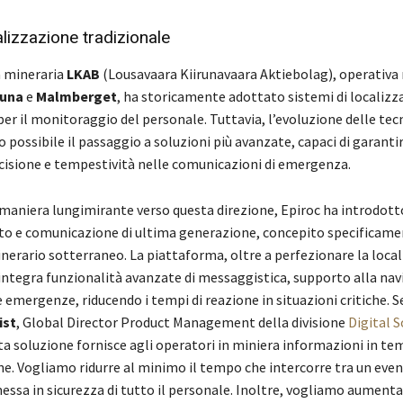
alizzazione tradizionale
 mineraria
LKAB
(Lousavaara Kiirunavaara Aktiebolag), operativa 
runa
e
Malmberget
, ha storicamente adottato sistemi di localizz
per il monitoraggio del personale. Tuttavia, l’evoluzione delle te
so possibile il passaggio a soluzioni più avanzate, capaci di garanti
isione e tempestività nelle comunicazioni di emergenza.
maniera lungimirante verso questa direzione, Epiroc ha introdott
to e comunicazione di ultima generazione, concepito specificame
nerario sotterraneo. La piattaforma, oltre a perfezionare la local
integra funzionalità avanzate di messaggistica, supporto alla nav
 emergenze, riducendo i tempi di reazione in situazioni critiche. 
ist
, Global Director Product Management della divisione
Digital 
ta soluzione fornisce agli operatori in miniera informazioni in te
one. Vogliamo ridurre al minimo il tempo che intercorre tra un eve
essa in sicurezza di tutto il personale. Inoltre, vogliamo aumentare