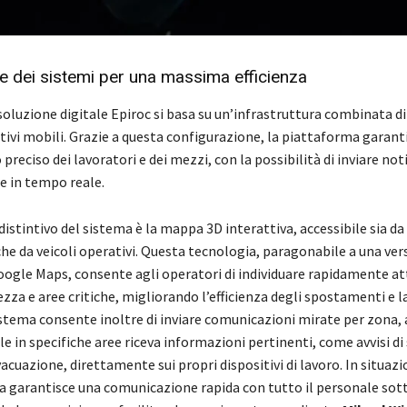
e dei sistemi per una massima efficienza
 soluzione digitale Epiroc si basa su un’infrastruttura combinata di
tivi mobili. Grazie a questa configurazione, la piattaforma garant
reciso dei lavoratori e dei mezzi, con la possibilità di inviare not
e in tempo reale.
stintivo del sistema è la mappa 3D interattiva, accessibile sia da
e da veicoli operativi. Questa tecnologia, paragonabile a una ver
oogle Maps, consente agli operatori di individuare rapidamente at
rezza e aree critiche, migliorando l’efficienza degli spostamenti e l
sistema consente inoltre di inviare comunicazioni mirate per zona,
le in specifiche aree riceva informazioni pertinenti, come avvisi di
vacuazione, direttamente sui propri dispositivi di lavoro. In situazio
a garantisce una comunicazione rapida con tutto il personale sot