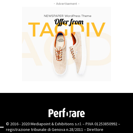
- Advertisement -
© 2016 - 2020 Mediapoint & Exhibitions s.r.l. – P.IVA 01253850992 –
registrazione tribunale di Genova n.28/2011 – Direttore