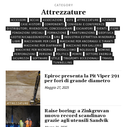
CATEGORY
Attrezzature
ACCESSORI
ACCIAI
ASSOCIAZIONI
ASTE
ATTREZZATURE
AZIENDE
CASE HISTORY
COMPONENTI
CONVEGNI E CONFERENZE
DISTRIBUTORI, RIVENDITORI, CONCESSIONARI
ESCAVATORI
EVENTI
FIERE
FONDAZIONI SPECIALI
FORMAZIONE
FRANTUMAZIONE
GEOFISICA
GEOTECNICA&GEOGNOSTICA
GRU
INDUSTRIA ESTRATTIVA-MINERARIA
LIBRI
MACCHINARI PER CAVE
MACCHINE PER ANCORAGGI E TIRANTI
MACCHINE PER DIAFRAMMI
MACCHINE PER GALLERIE
MACCHINE PER MICROPALI
MODELLISMO
NOLEGGIO
NOMINE
PERFORAZIONI
PERSONE
POLITICS
POMPE
SETTORE ENERGIA
SICUREZZA
SOFTWARE
STYLE
TRASPORTI ECCEZIONALI
TRAVEL
TUNNELLING
Epiroc presenta la Pit Viper 291
per fori di grande diametro
Maggio 27, 2025
ATTREZZATURE
Raise boring: a Zinkgruvan
nuovo record scandinavo
grazie agli utensili Sandvik