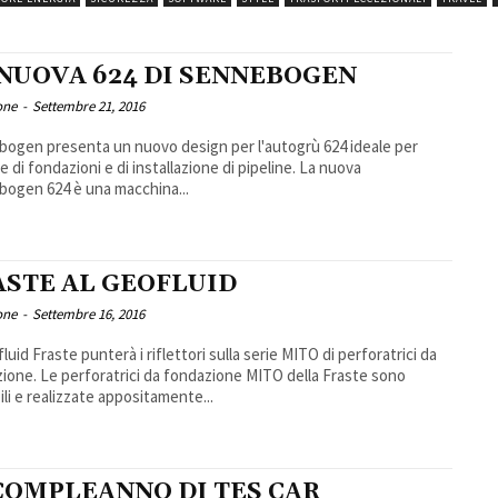
 NUOVA 624 DI SENNEBOGEN
one
-
Settembre 21, 2016
ogen presenta un nuovo design per l'autogrù 624 ideale per
di fondazioni e di installazione di pipeline. La nuova
ogen 624 è una macchina...
ASTE AL GEOFLUID
one
-
Settembre 16, 2016
luid Fraste punterà i riflettori sulla serie MITO di perforatrici da
ndazione MITO della Fraste sono
bili e realizzate appositamente...
 COMPLEANNO DI TES CAR