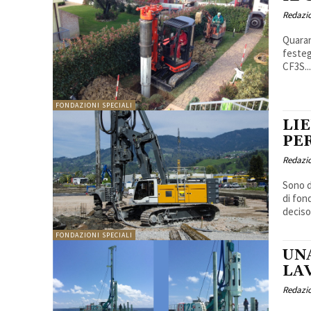
Redazi
Quaran
festeg
CF3S..
FONDAZIONI SPECIALI
LIE
PE
Redazi
Sono d
di fon
deciso
FONDAZIONI SPECIALI
UN
LA
Redazi