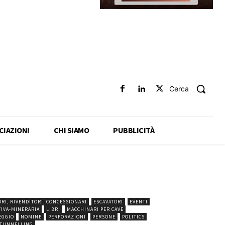
Cerca
CIAZIONI
CHI SIAMO
PUBBLICITÀ
RI, RIVENDITORI, CONCESSIONARI
ESCAVATORI
EVENTI
TIVA-MINERARIA
LIBRI
MACCHINARI PER CAVE
EGGIO
NOMINE
PERFORAZIONI
PERSONE
POLITICS
TUNNELLING