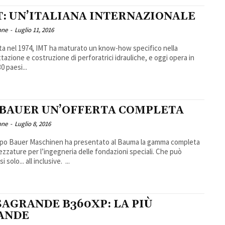
T: UN’ITALIANA INTERNAZIONALE
one
-
Luglio 11, 2016
a nel 1974, IMT ha maturato un know-how specifico nella
tazione e costruzione di perforatrici idrauliche, e oggi opera in
30 paesi...
 BAUER UN’OFFERTA COMPLETA
one
-
Luglio 8, 2016
ppo Bauer Maschinen ha presentato al Bauma la gamma completa
rezzature per l’ingegneria delle fondazioni speciali. Che può
i solo... all inclusive. ...
SAGRANDE B360XP: LA PIÙ
ANDE