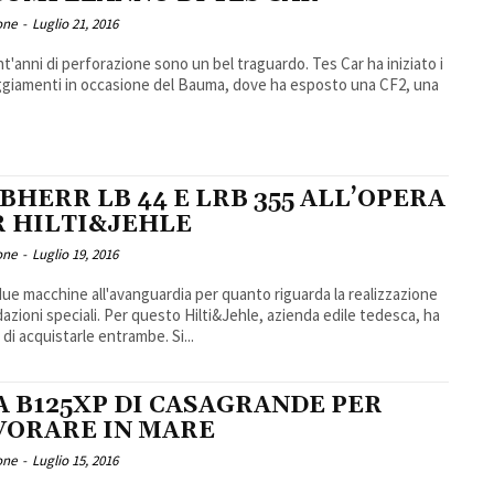
one
-
Luglio 21, 2016
t'anni di perforazione sono un bel traguardo. Tes Car ha iniziato i
giamenti in occasione del Bauma, dove ha esposto una CF2, una
.
BHERR LB 44 E LRB 355 ALL’OPERA
R HILTI&JEHLE
one
-
Luglio 19, 2016
ue macchine all'avanguardia per quanto riguarda la realizzazione
dazioni speciali. Per questo Hilti&Jehle, azienda edile tedesca, ha
 di acquistarle entrambe. Si...
A B125XP DI CASAGRANDE PER
VORARE IN MARE
one
-
Luglio 15, 2016