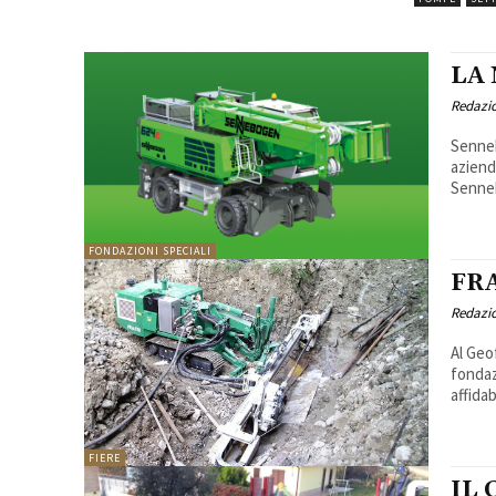
LA
Redazi
Senneb
aziende 
Senneb
FONDAZIONI SPECIALI
FR
Redazi
Al Geof
fondazione. Le perforatrici da fo
affida
FIERE
IL