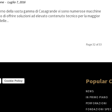
one
-
Luglio 7, 2016
terno della vasta gamma di Casagrande vi sono numerose macchine
do di offrire soluzioni ad elevato contenuto tecnico per la maggior
elle...
Page 32 of 33
Popular 
Cookie Policy
NEWS
IN PRIMO PIANO
PERFORAZIONI
FONDAZIONI SPEC