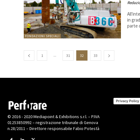
Redazi
All'in
in gra
parte d
FONDAZIONI SPECIALI
...
1
31
32
33
Privacy Policy
© 2016 - 2020 Mediapoint & Exhibitions s.r.l. – P.IVA
01253850992 – registrazione tribunale di Genova
n.28/2011 – Direttore responsabile Fabio Potestà