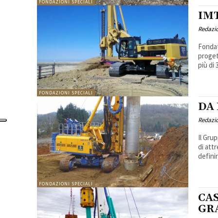
FONDAZIONI SPECIALI
IM
Redazi
Fondat
proget
più di 
FONDAZIONI SPECIALI
DA
Redazi
Il Gru
di att
definirs
FONDAZIONI SPECIALI
CA
GR