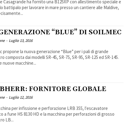
ile Casagrande ha fornito una B125XP con allestimento speciale e
lo battipalo per lavorare in mare presso un cantiere alle Maldive,
ecisamente...
 GENERAZIONE “BLUE” DI SOILMEC
one
-
Luglio 13, 2016
c propone la nuova generazione “Blue” per i pali di grande
ro composta dai modelli SR-45, SR-75, SR-95, SR-125 ed SR-145.
 nuove macchine...
EBHERR: FORNITORE GLOBALE
one
-
Luglio 12, 2016
china per infissione e perforazione LRB 355, l'escavatore
ico a fune HS 8130 HD e la macchina per perforazioni di grosso
ro LB...