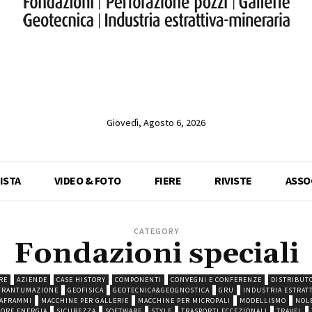
Giovedì, Agosto 6, 2026
ISTA
VIDEO & FOTO
FIERE
RIVISTE
ASSO
CATEGORY
Fondazioni speciali
RE
AZIENDE
CASE HISTORY
COMPONENTI
CONVEGNI E CONFERENZE
DISTRIBUTO
FRANTUMAZIONE
GEOFISICA
GEOTECNICA&GEOGNOSTICA
GRU
INDUSTRIA ESTRAT
IAFRAMMI
MACCHINE PER GALLERIE
MACCHINE PER MICROPALI
MODELLISMO
NOL
TORE ENERGIA
SICUREZZA
SOFTWARE
STYLE
TRASPORTI ECCEZIONALI
TRAVEL