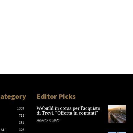
Category
Editor Picks
Webuild in corsa per l’acquisto
1338
di Trevi. “Offerta in contanti”
765
Agosto 4, 2026
351
IALI
326