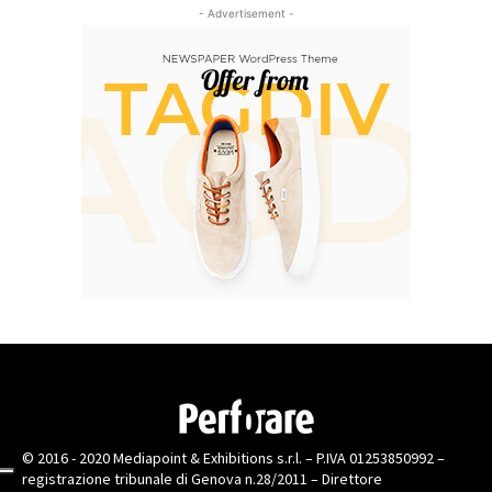
- Advertisement -
© 2016 - 2020 Mediapoint & Exhibitions s.r.l. – P.IVA 01253850992 –
registrazione tribunale di Genova n.28/2011 – Direttore