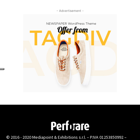
- Advertisement -
© 2016 - 2020 Mediapoint & Exhibitions s.r.l. – P.IVA 01253850992 –