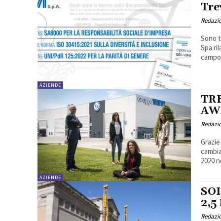
Trev
Redazi
Sono t
Spa ri
campo 
AZIENDE
TR
AW
Redazi
Grazie
cambia
2020 ne
AZIENDE
SO
2,5
Redazi