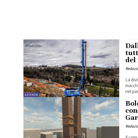
Dal
tut
del
Redazi
La div
macchi
nel pa
AZIENDE
Bol
con
Gar
Redazi
Il com