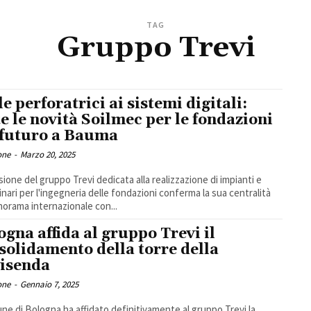
TAG
Gruppo Trevi
le perforatrici ai sistemi digitali:
te le novità Soilmec per le fondazioni
 futuro a Bauma
one
-
Marzo 20, 2025
isione del gruppo Trevi dedicata alla realizzazione di impianti e
nari per l'ingegneria delle fondazioni conferma la sua centralità
norama internazionale con...
ogna affida al gruppo Trevi il
solidamento della torre della
isenda
one
-
Gennaio 7, 2025
une di Bologna ha affidato definitivamente al gruppo Trevi la