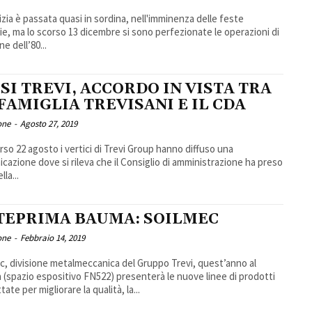
izia è passata quasi in sordina, nell'imminenza delle feste
zie, ma lo scorso 13 dicembre si sono perfezionate le operazioni di
e dell’80...
SI TREVI, ACCORDO IN VISTA TRA
FAMIGLIA TREVISANI E IL CDA
one
-
Agosto 27, 2019
rso 22 agosto i vertici di Trevi Group hanno diffuso una
cazione dove si rileva che il Consiglio di amministrazione ha preso
lla...
TEPRIMA BAUMA: SOILMEC
one
-
Febbraio 14, 2019
c, divisione metalmeccanica del Gruppo Trevi, quest’anno al
(spazio espositivo FN522) presenterà le nuove linee di prodotti
ate per migliorare la qualità, la...