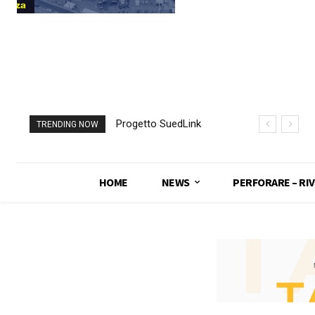
Progetto SuedLink
TRENDING NOW
(Germania)
completato scavo
con TBM del
HOME
NEWS
PERFORARE – RIV
sottoattraversamento
Elba