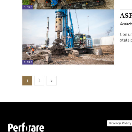
FIERE
AS
Redazi
Con un
stata p
FIERE
1
2
Privacy Policy