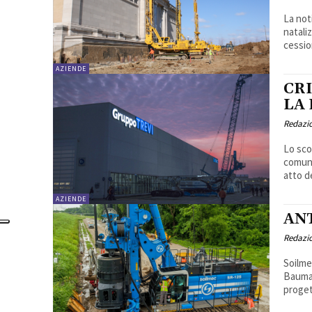
La not
natali
cession
AZIENDE
CRI
LA 
Redazi
Lo sco
comuni
atto de
AZIENDE
AN
Redazi
Soilme
Bauma 
progett