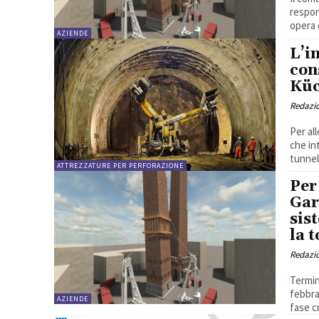
respon
opera 
AZIENDE
L’i
con
Küc
Redazi
Per al
che int
tunnel.
ATTREZZATURE PER PERFORAZIONE
Per
Gar
sis
la t
Redazi
Termin
febbra
AZIENDE
fase cr